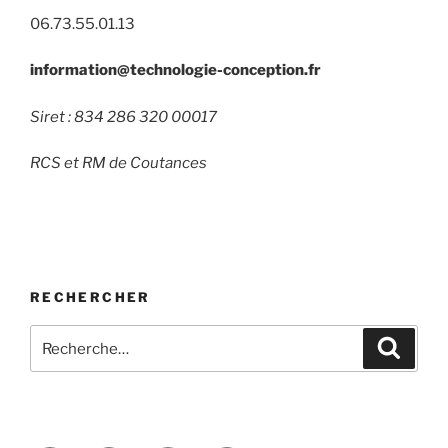
06.73.55.01.13
information@technologie-conception.fr
Siret : 834 286 320 00017
RCS et RM de Coutances
RECHERCHER
Recherche
Recher
pour
: